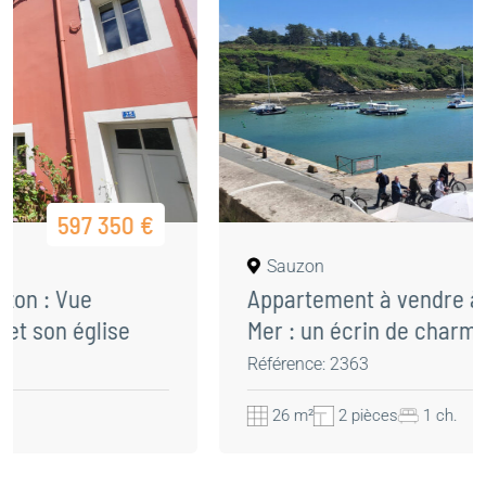
164 300 €
Sauzon
Appartement à vendre à Belle-Île-en-
Mer : un écrin de charme au coeur d’un
village de pêcheur authentique
Référence: 2363
26 m²
2 pièces
1 ch.