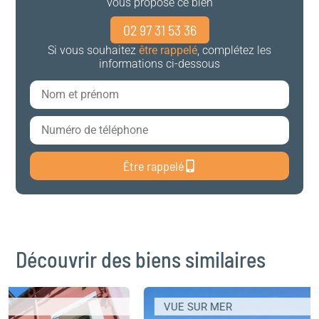
vous propose ce bien
02 97 31 53 36
Si vous souhaitez
être rappelé
, complétez les
informations ci-dessous
Être rappelé
Découvrir des biens similaires
VUE SUR MER