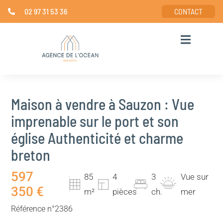
02 97 31 53 36
CONTACT
Maison à vendre à Sauzon : Vue
imprenable sur le port et son
église Authenticité et charme
breton
597
85
4
3
Vue sur
350 €
m²
pièces
ch.
mer
Référence n°2386