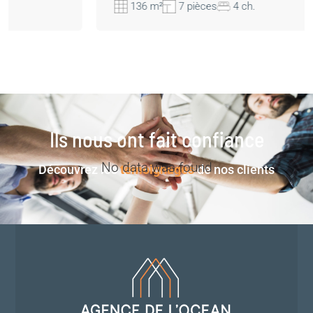
136 m²
7 pièces
4 ch.
Ils nous ont fait confiance
No data was found
Découvrez les
témoignages
de nos clients