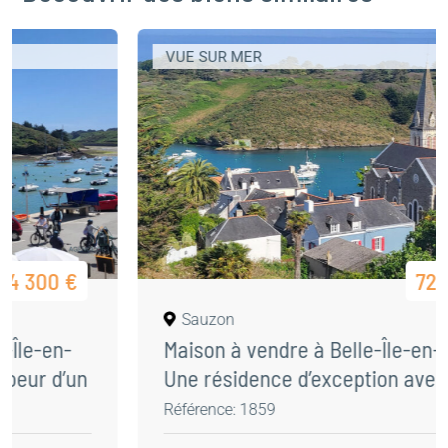
VUE SUR MER
726 100 €
Sauzon
Maison à vendre à Belle-Île-en-Mer :
Une résidence d’exception avec vue
imprenable sur Sauzon
Référence: 1859