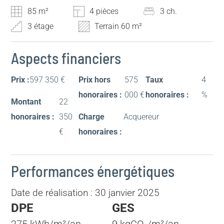
85 m²
4 pièces
3 ch.
3 étage
Terrain 60 m²
Aspects financiers
Prix :
597 350 €
Prix hors
575
Taux
4
honoraires :
000 €
honoraires :
%
Montant
22
honoraires :
350
Charge
Acquereur
€
honoraires :
Performances énergétiques
Date de réalisation : 30 janvier 2025
DPE
GES
275 kWh/m²/an
9 kgCO₂/m²/an