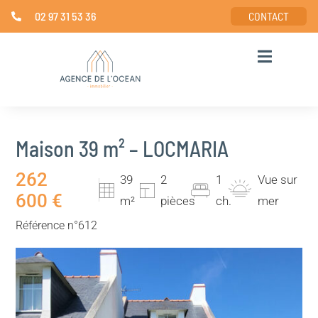
02 97 31 53 36
CONTACT
Maison 39 m² – LOCMARIA
262
39
2
1
Vue sur
600 €
m²
pièces
ch.
mer
Référence n°612